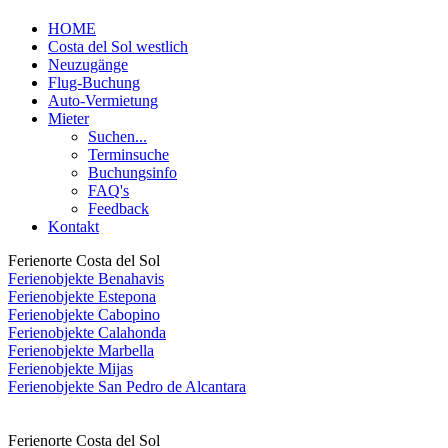
HOME
Costa del Sol westlich
Neuzugänge
Flug-Buchung
Auto-Vermietung
Mieter
Suchen...
Terminsuche
Buchungsinfo
FAQ's
Feedback
Kontakt
Ferienorte Costa del Sol
Ferienobjekte Benahavis
Ferienobjekte Estepona
Ferienobjekte Cabopino
Ferienobjekte Calahonda
Ferienobjekte Marbella
Ferienobjekte Mijas
Ferienobjekte San Pedro de Alcantara
Ferienorte Costa del Sol