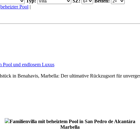
Typ:
SZ:
Betten:
|
beheizter Pool
|
em Pool und endlosem Luxus
dstück in Benahavis, Marbella: Der ultimative Rückzugsort für unverge
Familienvilla mit beheiztem Pool in San Pedro de Alcantára
Marbella