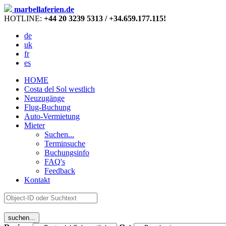
marbellaferien.de
HOTLINE:
+44 20 3239 5313 / +34.659.177.115!
de
uk
fr
es
HOME
Costa del Sol westlich
Neuzugänge
Flug-Buchung
Auto-Vermietung
Mieter
Suchen...
Terminsuche
Buchungsinfo
FAQ's
Feedback
Kontakt