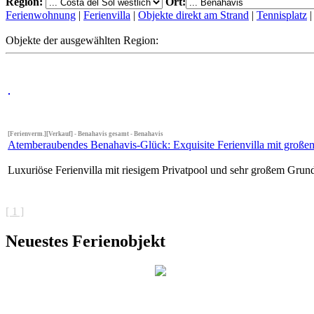
Region:
Ort:
Ferienwohnung
|
Ferienvilla
|
Objekte direkt am Strand
|
Tennisplatz
Objekte der ausgewählten Region:
[Ferienverm.][Verkauf] - Benahavis gesamt - Benahavis
Atemberaubendes Benahavis-Glück: Exquisite Ferienvilla mit groß
Luxuriöse Ferienvilla mit riesigem Privatpool und sehr großem Grun
[ 1 ]
Neuestes Ferienobjekt