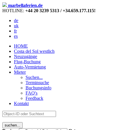
marbellaferien.de
HOTLINE:
+44 20 3239 5313 / +34.659.177.115!
de
uk
fr
es
HOME
Costa del Sol westlich
Neuzugänge
Flug-Buchung
Auto-Vermietung
Mieter
Suchen...
Terminsuche
Buchungsinfo
FAQ's
Feedback
Kontakt