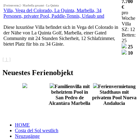
7.700
[Ferienverm.] - Marbella gesamt - La Quinta
€
Villa, Vega del Colorado, La Quinta, Marbella, 34
pro
Personen, privater Pool, Paddle-Tennis, Urlaub und
Woche
Villa
Diese luxuriöse Villa befindet sich in Vega del Colorado in
SZ: 12
der Nähe von La Quinta Golf, Marbella, einer Gated
Betten:
Community mit 24 Stunden Sicherheit, 12 Schlafzimmer,
25
bietet Platz für bis zu 34 Gäste.
25
10
[ 1 ]
Neuestes Ferienobjekt
Familienvilla mit
Ferienvermietung
beheiztem Pool in
Stadthaus mit
San Pedro de
privatem Pool Nueva
Alcantára Marbella
Andalucia
HOME
Costa del Sol westlich
Neuzugänge