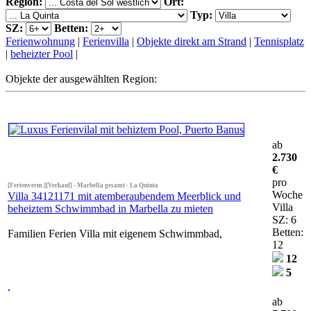
Region:
Ort:
Typ:
SZ:
Betten:
Ferienwohnung
|
Ferienvilla
|
Objekte direkt am Strand
|
Tennisplatz
|
beheizter Pool
|
Objekte der ausgewählten Region:
ab
2.730
€
pro
[Ferienverm.][Verkauf] - Marbella gesamt - La Quinta
Woche
Villa 34121171 mit atemberaubendem Meerblick und
Villa
beheiztem Schwimmbad in Marbella zu mieten
SZ: 6
Betten:
Familien Ferien Villa mit eigenem Schwimmbad,
12
12
5
ab