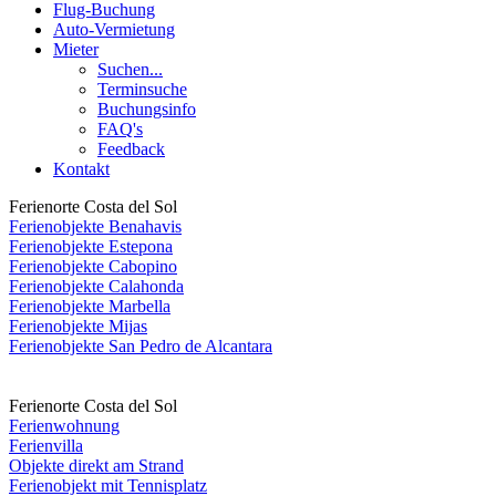
Flug-Buchung
Auto-Vermietung
Mieter
Suchen...
Terminsuche
Buchungsinfo
FAQ's
Feedback
Kontakt
Ferienorte Costa del Sol
Ferienobjekte Benahavis
Ferienobjekte Estepona
Ferienobjekte Cabopino
Ferienobjekte Calahonda
Ferienobjekte Marbella
Ferienobjekte Mijas
Ferienobjekte San Pedro de Alcantara
Ferienorte Costa del Sol
Ferienwohnung
Ferienvilla
Objekte direkt am Strand
Ferienobjekt mit Tennisplatz