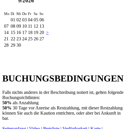
9/2026
Mo
Di
Mi
Do
Fr
Sa
So
01
02
03
04
05
06
07
08
09
10
11
12
13
14
15
16
17
18
19
20
>
21
22
23
24
25
26
27
28
29
30
BUCHUNGSBEDINGUNGEN
Falls nichts anderes in der Beschreibung notiert ist, gelten folgende
Buchungsrichtlinien:
50%
als Anzahlung
50%
30 Tage vor Anreise als Restzahlung, mit dieser Restzahlung
können Sie auch die Kaution entrichten, oder aber bei Ankunft in
bar.
Seitenanfang
|
Video
|
Preisliste
|
Verfügbarkeit
|
Karte
|