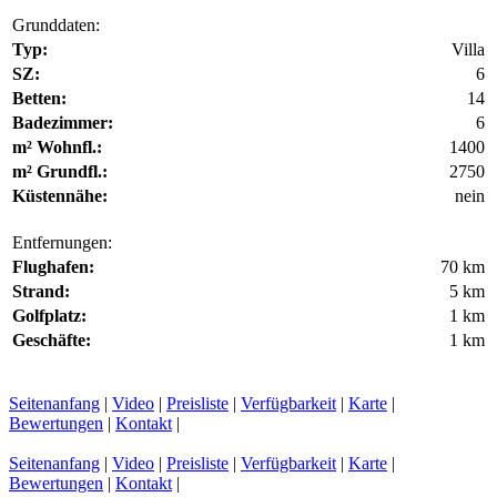
Grunddaten:
Typ:
Villa
SZ:
6
Betten:
14
Badezimmer:
6
m² Wohnfl.:
1400
m² Grundfl.:
2750
Küstennähe:
nein
Entfernungen:
Flughafen:
70 km
Strand:
5 km
Golfplatz:
1 km
Geschäfte:
1 km
Seitenanfang
|
Video
|
Preisliste
|
Verfügbarkeit
|
Karte
|
Bewertungen
|
Kontakt
|
Seitenanfang
|
Video
|
Preisliste
|
Verfügbarkeit
|
Karte
|
Bewertungen
|
Kontakt
|