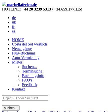
marbellaferien.de
HOTLINE:
+44 20 3239 5313 / +34.659.177.115!
de
uk
fr
es
HOME
Costa del Sol westlich
Neuzugänge
Flug-Buchung
Auto-Vermietung
Mieter
Suchen...
Terminsuche
Buchungsinfo
FAQ's
Feedback
Kontakt