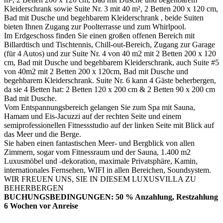
Kleiderschrank sowie Suite Nr. 3 mit 40 m², 2 Betten 200 x 120 cm,
Bad mit Dusche und begehbarem Kleiderschrank , beide Suiten
bieten Ihnen Zugang zur Poolterrasse und zum Whirlpool.
Im Erdgeschoss finden Sie einen großen offenen Bereich mit
Billardtisch und Tischtennis, Chill-out-Bereich, Zugang zur Garage
(für 4 Autos) und zur Suite Nr. 4 von 40 m2 mit 2 Betten 200 x 120
cm, Bad mit Dusche und begehbarem Kleiderschrank, auch Suite #5
von 40m2 mit 2 Betten 200 x 120cm, Bad mit Dusche und
begehbarem Kleiderschrank. Suite Nr. 6 kann 4 Gäste beherbergen,
da sie 4 Betten hat: 2 Betten 120 x 200 cm & 2 Betten 90 x 200 cm
Bad mit Dusche.
Vom Entspannungsbereich gelangen Sie zum Spa mit Sauna,
Hamam und Eis-Jacuzzi auf der rechten Seite und einem
semiprofessionellen Fitnessstudio auf der linken Seite mit Blick auf
das Meer und die Berge.
Sie haben einen fantastischen Meer- und Bergblick von allen
Zimmern, sogar vom Fitnessraum und der Sauna, 1.400 m2
Luxusmöbel und -dekoration, maximale Privatsphäre, Kamin,
internationales Fernsehen, WIFI in allen Bereichen, Soundsystem.
WIR FREUEN UNS, SIE IN DIESEM LUXUSVILLA ZU
BEHERBERGEN
BUCHUNGSBEDINGUNGEN: 50 % Anzahlung, Restzahlung
6 Wochen vor Anreise