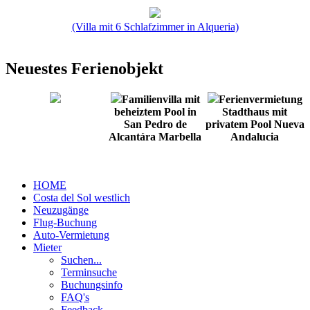
(Villa mit 6 Schlafzimmer in Alqueria)
Neuestes Ferienobjekt
Familienvilla mit
Ferienvermietung
beheiztem Pool in
Stadthaus mit
San Pedro de
privatem Pool Nueva
Alcantára Marbella
Andalucia
HOME
Costa del Sol westlich
Neuzugänge
Flug-Buchung
Auto-Vermietung
Mieter
Suchen...
Terminsuche
Buchungsinfo
FAQ's
Feedback