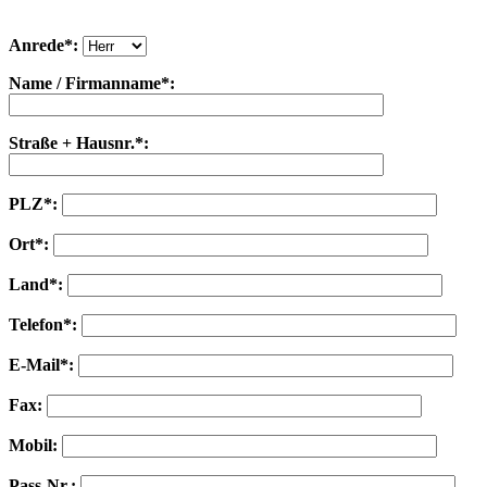
Anrede*:
Name / Firmanname*:
Straße + Hausnr.*:
PLZ*:
Ort*:
Land*:
Telefon*:
E-Mail*:
Fax:
Mobil:
Pass-Nr.: