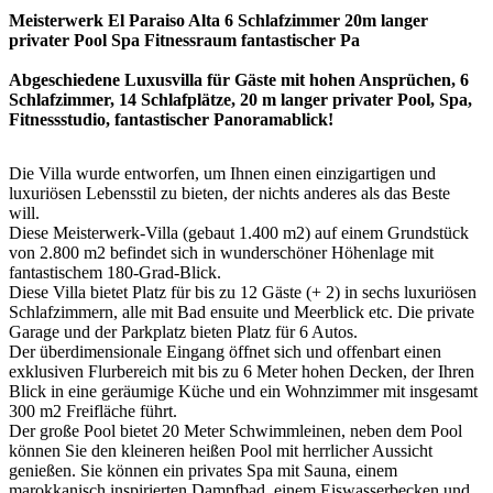
Meisterwerk El Paraiso Alta 6 Schlafzimmer 20m langer
privater Pool Spa Fitnessraum fantastischer Pa
Abgeschiedene Luxusvilla für Gäste mit hohen Ansprüchen, 6
Schlafzimmer, 14 Schlafplätze, 20 m langer privater Pool, Spa,
Fitnessstudio, fantastischer Panoramablick!
Die Villa wurde entworfen, um Ihnen einen einzigartigen und
luxuriösen Lebensstil zu bieten, der nichts anderes als das Beste
will.
Diese Meisterwerk-Villa (gebaut 1.400 m2) auf einem Grundstück
von 2.800 m2 befindet sich in wunderschöner Höhenlage mit
fantastischem 180-Grad-Blick.
Diese Villa bietet Platz für bis zu 12 Gäste (+ 2) in sechs luxuriösen
Schlafzimmern, alle mit Bad ensuite und Meerblick etc. Die private
Garage und der Parkplatz bieten Platz für 6 Autos.
Der überdimensionale Eingang öffnet sich und offenbart einen
exklusiven Flurbereich mit bis zu 6 Meter hohen Decken, der Ihren
Blick in eine geräumige Küche und ein Wohnzimmer mit insgesamt
300 m2 Freifläche führt.
Der große Pool bietet 20 Meter Schwimmleinen, neben dem Pool
können Sie den kleineren heißen Pool mit herrlicher Aussicht
genießen. Sie können ein privates Spa mit Sauna, einem
marokkanisch inspirierten Dampfbad, einem Eiswasserbecken und