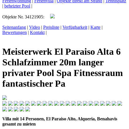
Ferienwohnung
|
Ferienvilla
|
Objekte direkt am Strand
|
Tennisplatz
|
beheizter Pool
|
Objekte Nr. 34121905:
Seitenanfang
|
Video
|
Preisliste
|
Verfügbarkeit
|
Karte
|
Bewertungen
|
Kontakt
|
Meisterwerk El Paraiso Alta 6
Schlafzimmer 20m langer
privater Pool Spa Fitnessraum
fantastischer Pa
Villa mit 14 Personen, El Paraiso Alto, Alqueria, Benahavis
gesamt zu mieten