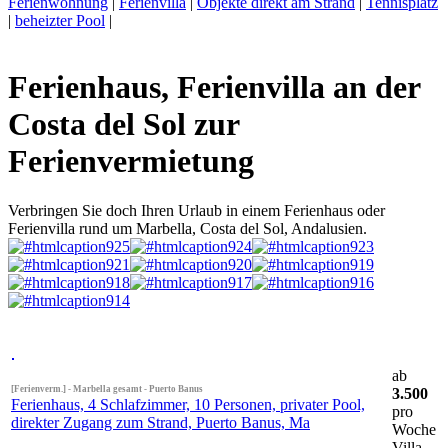
Ferienwohnung
|
Ferienvilla
|
Objekte direkt am Strand
|
Tennisplatz
|
beheizter Pool
|
Ferienhaus, Ferienvilla an der
Costa del Sol zur
Ferienvermietung
Verbringen Sie doch Ihren Urlaub in einem Ferienhaus oder
Ferienvilla rund um Marbella, Costa del Sol, Andalusien.
ab
[Ferienverm.] - Marbella gesamt - Puerto Banus
3.500
Ferienhaus, 4 Schlafzimmer, 10 Personen, privater Pool,
pro
direkter Zugang zum Strand, Puerto Banus, Ma
Woche
Villa