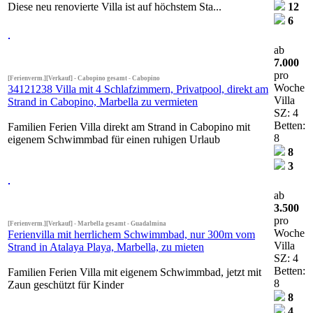
Diese neu renovierte Villa ist auf höchstem Sta...
12
6
ab
7.000
pro
[Ferienverm.][Verkauf] - Cabopino gesamt - Cabopino
Woche
34121238 Villa mit 4 Schlafzimmern, Privatpool, direkt am
Villa
Strand in Cabopino, Marbella zu vermieten
SZ: 4
Betten:
Familien Ferien Villa direkt am Strand in Cabopino mit
8
eigenem Schwimmbad für einen ruhigen Urlaub
8
3
ab
3.500
pro
[Ferienverm.][Verkauf] - Marbella gesamt - Guadalmina
Woche
Ferienvilla mit herrlichem Schwimmbad, nur 300m vom
Villa
Strand in Atalaya Playa, Marbella, zu mieten
SZ: 4
Betten:
Familien Ferien Villa mit eigenem Schwimmbad, jetzt mit
8
Zaun geschützt für Kinder
8
4