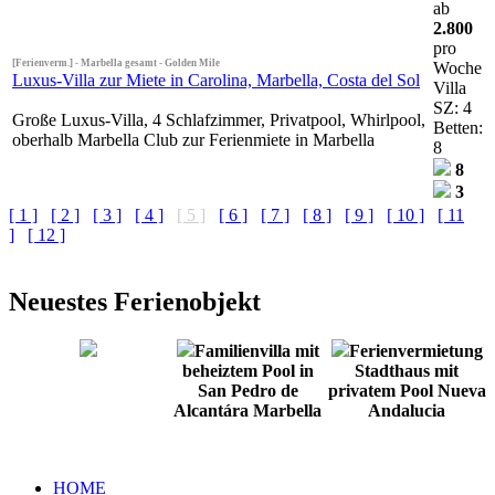
ab
2.800
pro
[Ferienverm.] - Marbella gesamt - Golden Mile
Woche
Luxus-Villa zur Miete in Carolina, Marbella, Costa del Sol
Villa
SZ: 4
Große Luxus-Villa, 4 Schlafzimmer, Privatpool, Whirlpool,
Betten:
oberhalb Marbella Club zur Ferienmiete in Marbella
8
8
3
[ 1 ]
[ 2 ]
[ 3 ]
[ 4 ]
[ 5 ]
[ 6 ]
[ 7 ]
[ 8 ]
[ 9 ]
[ 10 ]
[ 11
]
[ 12 ]
Neuestes Ferienobjekt
Familienvilla mit
Ferienvermietung
beheiztem Pool in
Stadthaus mit
San Pedro de
privatem Pool Nueva
Alcantára Marbella
Andalucia
HOME