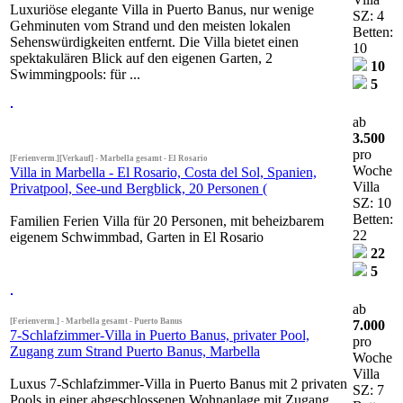
Luxuriöse elegante Villa in Puerto Banus, nur wenige
SZ: 4
Gehminuten vom Strand und den meisten lokalen
Betten:
Sehenswürdigkeiten entfernt. Die Villa bietet einen
10
spektakulären Blick auf den eigenen Garten, 2
10
Swimmingpools: für ...
5
ab
3.500
pro
[Ferienverm.][Verkauf] - Marbella gesamt - El Rosario
Woche
Villa in Marbella - El Rosario, Costa del Sol, Spanien,
Villa
Privatpool, See-und Bergblick, 20 Personen (
SZ: 10
Betten:
Familien Ferien Villa für 20 Personen, mit beheizbarem
22
eigenem Schwimmbad, Garten in El Rosario
22
5
ab
[Ferienverm.] - Marbella gesamt - Puerto Banus
7.000
7-Schlafzimmer-Villa in Puerto Banus, privater Pool,
pro
Zugang zum Strand Puerto Banus, Marbella
Woche
Villa
Luxus 7-Schlafzimmer-Villa in Puerto Banus mit 2 privaten
SZ: 7
Pools in einer abgeschlossenen Wohnanlage mit Zugang