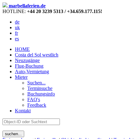
marbellaferien.de
HOTLINE:
+44 20 3239 5313 / +34.659.177.115!
de
uk
fr
es
HOME
Costa del Sol westlich
Neuzugänge
Flug-Buchung
Auto-Vermietung
Mieter
Suchen...
Terminsuche
Buchungsinfo
FAQ's
Feedback
Kontakt