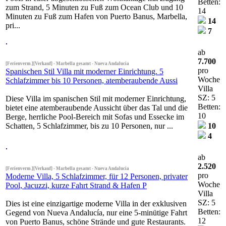
Betten:
zum Strand, 5 Minuten zu Fuß zum Ocean Club und 10
14
Minuten zu Fuß zum Hafen von Puerto Banus, Marbella,
14
pri...
7
ab
7.700
[Ferienverm.][Verkauf] - Marbella gesamt - Nueva Andalucia
pro
Spanischen Stil Villa mit moderner Einrichtung. 5
Woche
Schlafzimmer bis 10 Personen, atemberaubende Aussi
Villa
SZ: 5
Diese Villa im spanischen Stil mit moderner Einrichtung,
Betten:
bietet eine atemberaubende Aussicht über das Tal und die
10
Berge, herrliche Pool-Bereich mit Sofas und Essecke im
Schatten, 5 Schlafzimmer, bis zu 10 Personen, nur ...
10
4
ab
2.520
[Ferienverm.][Verkauf] - Marbella gesamt - Nueva Andalucia
pro
Moderne Villa, 5 Schlafzimmer, für 12 Personen, privater
Woche
Pool, Jacuzzi, kurze Fahrt Strand & Hafen P
Villa
SZ: 5
Dies ist eine einzigartige moderne Villa in der exklusiven
Betten:
Gegend von Nueva Andalucía, nur eine 5-minütige Fahrt
12
von Puerto Banus, schöne Strände und gute Restaurants.