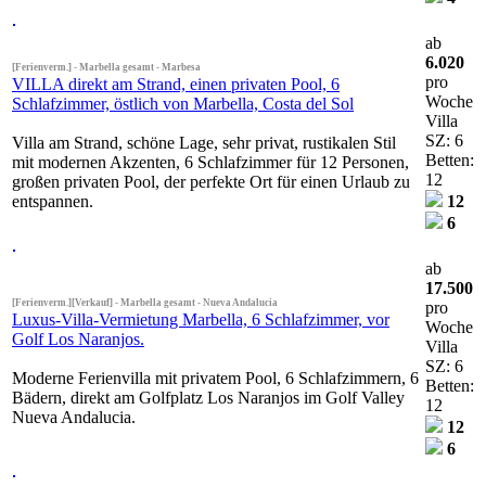
ab
6.020
[Ferienverm.] - Marbella gesamt - Marbesa
pro
VILLA direkt am Strand, einen privaten Pool, 6
Woche
Schlafzimmer, östlich von Marbella, Costa del Sol
Villa
SZ: 6
Villa am Strand, schöne Lage, sehr privat, rustikalen Stil
Betten:
mit modernen Akzenten, 6 Schlafzimmer für 12 Personen,
12
großen privaten Pool, der perfekte Ort für einen Urlaub zu
entspannen.
12
6
ab
17.500
[Ferienverm.][Verkauf] - Marbella gesamt - Nueva Andalucia
pro
Luxus-Villa-Vermietung Marbella, 6 Schlafzimmer, vor
Woche
Golf Los Naranjos.
Villa
SZ: 6
Moderne Ferienvilla mit privatem Pool, 6 Schlafzimmern, 6
Betten:
Bädern, direkt am Golfplatz Los Naranjos im Golf Valley
12
Nueva Andalucia.
12
6