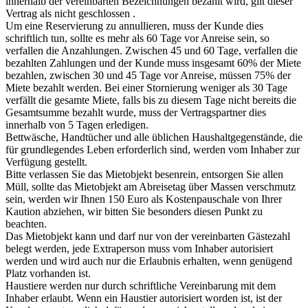
innerhalb der vereinbarten Bezeichnungen bezahlt wird, gilt dieser
Vertrag als nicht geschlossen .
Um eine Reservierung zu annullieren, muss der Kunde dies
schriftlich tun, sollte es mehr als 60 Tage vor Anreise sein, so
verfallen die Anzahlungen. Zwischen 45 und 60 Tage, verfallen die
bezahlten Zahlungen und der Kunde muss insgesamt 60% der Miete
bezahlen, zwischen 30 und 45 Tage vor Anreise, müssen 75% der
Miete bezahlt werden. Bei einer Stornierung weniger als 30 Tage
verfällt die gesamte Miete, falls bis zu diesem Tage nicht bereits die
Gesamtsumme bezahlt wurde, muss der Vertragspartner dies
innerhalb von 5 Tagen erledigen.
Bettwäsche, Handtücher und alle üblichen Haushaltgegenstände, die
für grundlegendes Leben erforderlich sind, werden vom Inhaber zur
Verfügung gestellt.
Bitte verlassen Sie das Mietobjekt besenrein, entsorgen Sie allen
Müll, sollte das Mietobjekt am Abreisetag über Massen verschmutz
sein, werden wir Ihnen 150 Euro als Kostenpauschale von Ihrer
Kaution abziehen, wir bitten Sie besonders diesen Punkt zu
beachten.
Das Mietobjekt kann und darf nur von der vereinbarten Gästezahl
belegt werden, jede Extraperson muss vom Inhaber autorisiert
werden und wird auch nur die Erlaubnis erhalten, wenn genügend
Platz vorhanden ist.
Haustiere werden nur durch schriftliche Vereinbarung mit dem
Inhaber erlaubt. Wenn ein Haustier autorisiert worden ist, ist der