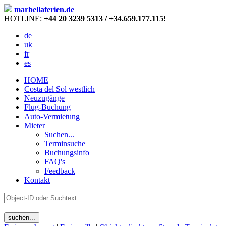
marbellaferien.de
HOTLINE:
+44 20 3239 5313 / +34.659.177.115!
de
uk
fr
es
HOME
Costa del Sol westlich
Neuzugänge
Flug-Buchung
Auto-Vermietung
Mieter
Suchen...
Terminsuche
Buchungsinfo
FAQ's
Feedback
Kontakt