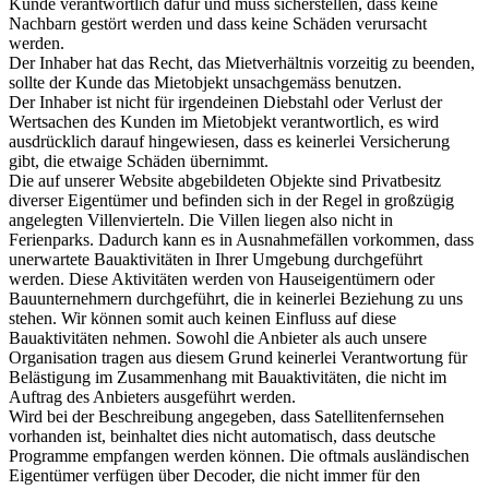
Kunde verantwortlich dafür und muss sicherstellen, dass keine
Nachbarn gestört werden und dass keine Schäden verursacht
werden.
Der Inhaber hat das Recht, das Mietverhältnis vorzeitig zu beenden,
sollte der Kunde das Mietobjekt unsachgemäss benutzen.
Der Inhaber ist nicht für irgendeinen Diebstahl oder Verlust der
Wertsachen des Kunden im Mietobjekt verantwortlich, es wird
ausdrücklich darauf hingewiesen, dass es keinerlei Versicherung
gibt, die etwaige Schäden übernimmt.
Die auf unserer Website abgebildeten Objekte sind Privatbesitz
diverser Eigentümer und befinden sich in der Regel in großzügig
angelegten Villenvierteln. Die Villen liegen also nicht in
Ferienparks. Dadurch kann es in Ausnahmefällen vorkommen, dass
unerwartete Bauaktivitäten in Ihrer Umgebung durchgeführt
werden. Diese Aktivitäten werden von Hauseigentümern oder
Bauunternehmern durchgeführt, die in keinerlei Beziehung zu uns
stehen. Wir können somit auch keinen Einfluss auf diese
Bauaktivitäten nehmen. Sowohl die Anbieter als auch unsere
Organisation tragen aus diesem Grund keinerlei Verantwortung für
Belästigung im Zusammenhang mit Bauaktivitäten, die nicht im
Auftrag des Anbieters ausgeführt werden.
Wird bei der Beschreibung angegeben, dass Satellitenfernsehen
vorhanden ist, beinhaltet dies nicht automatisch, dass deutsche
Programme empfangen werden können. Die oftmals ausländischen
Eigentümer verfügen über Decoder, die nicht immer für den