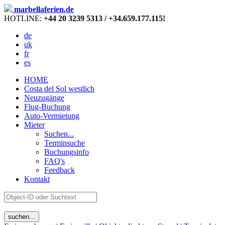
marbellaferien.de
HOTLINE:
+44 20 3239 5313 / +34.659.177.115!
de
uk
fr
es
HOME
Costa del Sol westlich
Neuzugänge
Flug-Buchung
Auto-Vermietung
Mieter
Suchen...
Terminsuche
Buchungsinfo
FAQ's
Feedback
Kontakt