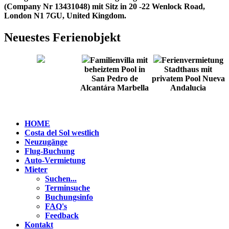
(Company Nr 13431048) mit Sitz in 20 -22 Wenlock Road,
London N1 7GU, United Kingdom.
Neuestes Ferienobjekt
Familienvilla mit
Ferienvermietung
beheiztem Pool in
Stadthaus mit
San Pedro de
privatem Pool Nueva
Alcantára Marbella
Andalucia
HOME
Costa del Sol westlich
Neuzugänge
Flug-Buchung
Auto-Vermietung
Mieter
Suchen...
Terminsuche
Buchungsinfo
FAQ's
Feedback
Kontakt