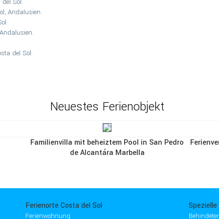
del Sol.
l, Andalusien.
ol.
 Andalusien.
ta del Sol.
Neuestes Ferienobjekt
Familienvilla mit beheiztem Pool in San Pedro
Ferienve
de Alcantára Marbella
Ferienorte Costa del Sol
Spezielle
Ferienwohnung
Behindeten