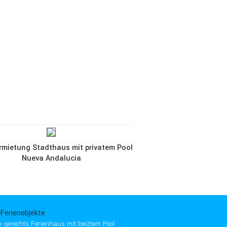
rmietung Stadthaus mit privatem Pool
Nueva Andalucia
 Ferienobjekte
 gerechts Ferienhaus mit beiztem Pool