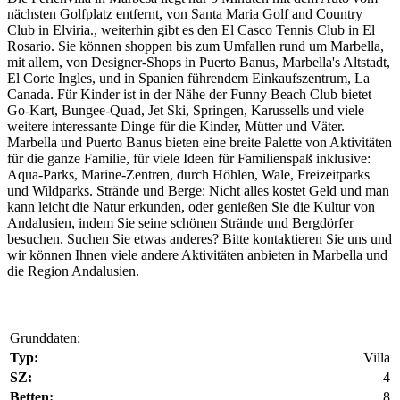
nächsten Golfplatz entfernt, von Santa Maria Golf and Country
Club in Elviria., weiterhin gibt es den El Casco Tennis Club in El
Rosario. Sie können shoppen bis zum Umfallen rund um Marbella,
mit allem, von Designer-Shops in Puerto Banus, Marbella's Altstadt,
El Corte Ingles, und in Spanien führendem Einkaufszentrum, La
Canada. Für Kinder ist in der Nähe der Funny Beach Club bietet
Go-Kart, Bungee-Quad, Jet Ski, Springen, Karussells und viele
weitere interessante Dinge für die Kinder, Mütter und Väter.
Marbella und Puerto Banus bieten eine breite Palette von Aktivitäten
für die ganze Familie, für viele Ideen für Familienspaß inklusive:
Aqua-Parks, Marine-Zentren, durch Höhlen, Wale, Freizeitparks
und Wildparks. Strände und Berge: Nicht alles kostet Geld und man
kann leicht die Natur erkunden, oder genießen Sie die Kultur von
Andalusien, indem Sie seine schönen Strände und Bergdörfer
besuchen. Suchen Sie etwas anderes? Bitte kontaktieren Sie uns und
wir können Ihnen viele andere Aktivitäten anbieten in Marbella und
die Region Andalusien.
Grunddaten:
Typ:
Villa
SZ:
4
Betten:
8