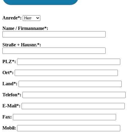
Anrede*:
Name / Firmanname*:
Straße + Hausnr.*:
PLZ*:
Ort*:
Land*:
Telefon*:
E-Mail*:
Fax:
Mobil: