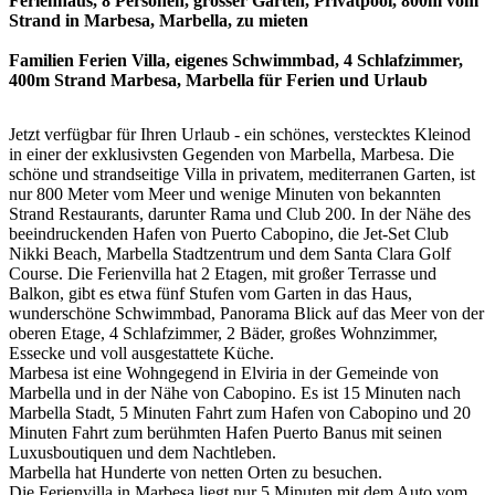
Ferienhaus, 8 Personen, grosser Garten, Privatpool, 800m vom
Strand in Marbesa, Marbella, zu mieten
Familien Ferien Villa, eigenes Schwimmbad, 4 Schlafzimmer,
400m Strand Marbesa, Marbella für Ferien und Urlaub
Jetzt verfügbar für Ihren Urlaub - ein schönes, verstecktes Kleinod
in einer der exklusivsten Gegenden von Marbella, Marbesa. Die
schöne und strandseitige Villa in privatem, mediterranen Garten, ist
nur 800 Meter vom Meer und wenige Minuten von bekannten
Strand Restaurants, darunter Rama und Club 200. In der Nähe des
beeindruckenden Hafen von Puerto Cabopino, die Jet-Set Club
Nikki Beach, Marbella Stadtzentrum und dem Santa Clara Golf
Course. Die Ferienvilla hat 2 Etagen, mit großer Terrasse und
Balkon, gibt es etwa fünf Stufen vom Garten in das Haus,
wunderschöne Schwimmbad, Panorama Blick auf das Meer von der
oberen Etage, 4 Schlafzimmer, 2 Bäder, großes Wohnzimmer,
Essecke und voll ausgestattete Küche.
Marbesa ist eine Wohngegend in Elviria in der Gemeinde von
Marbella und in der Nähe von Cabopino. Es ist 15 Minuten nach
Marbella Stadt, 5 Minuten Fahrt zum Hafen von Cabopino und 20
Minuten Fahrt zum berühmten Hafen Puerto Banus mit seinen
Luxusboutiquen und dem Nachtleben.
Marbella hat Hunderte von netten Orten zu besuchen.
Die Ferienvilla in Marbesa liegt nur 5 Minuten mit dem Auto vom