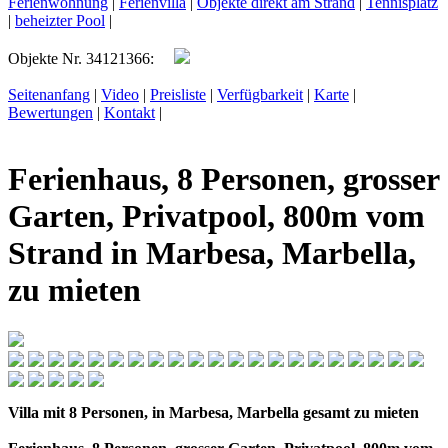
Ferienwohnung
|
Ferienvilla
|
Objekte direkt am Strand
|
Tennisplatz
|
beheizter Pool
|
Objekte Nr. 34121366:
Seitenanfang
|
Video
|
Preisliste
|
Verfügbarkeit
|
Karte
|
Bewertungen
|
Kontakt
|
Ferienhaus, 8 Personen, grosser
Garten, Privatpool, 800m vom
Strand in Marbesa, Marbella,
zu mieten
Villa mit 8 Personen, in Marbesa, Marbella gesamt zu mieten