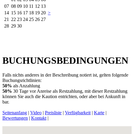
07
08
09
10
11
12
13
14
15
16
17
18
19
20
>
21
22
23
24
25
26
27
28
29
30
BUCHUNGSBEDINGUNGEN
Falls nichts anderes in der Beschreibung notiert ist, gelten folgende
Buchungsrichtlinien:
50%
als Anzahlung
50%
30 Tage vor Anreise als Restzahlung, mit dieser Restzahlung
können Sie auch die Kaution entrichten, oder aber bei Ankunft in
bar.
Seitenanfang
|
Video
|
Preisliste
|
Verfügbarkeit
|
Karte
|
Bewertungen
|
Kontakt
|