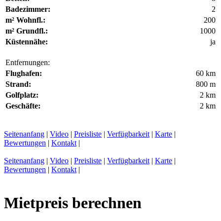
Badezimmer:
2
m² Wohnfl.:
200
m² Grundfl.:
1000
Küstennähe:
ja
Entfernungen:
Flughafen:
60 km
Strand:
800 m
Golfplatz:
2 km
Geschäfte:
2 km
Seitenanfang
|
Video
|
Preisliste
|
Verfügbarkeit
|
Karte
|
Bewertungen
|
Kontakt
|
Seitenanfang
|
Video
|
Preisliste
|
Verfügbarkeit
|
Karte
|
Bewertungen
|
Kontakt
|
Mietpreis berechnen