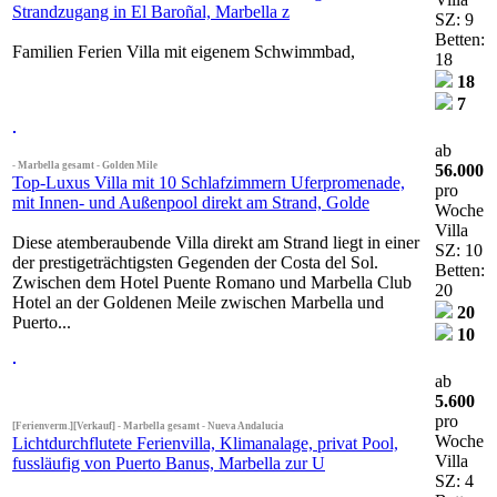
Strandzugang in El Baroñal, Marbella z
SZ: 9
Betten:
Familien Ferien Villa mit eigenem Schwimmbad,
18
18
7
ab
- Marbella gesamt - Golden Mile
56.000
Top-Luxus Villa mit 10 Schlafzimmern Uferpromenade,
pro
mit Innen- und Außenpool direkt am Strand, Golde
Woche
Villa
Diese atemberaubende Villa direkt am Strand liegt in einer
SZ: 10
der prestigeträchtigsten Gegenden der Costa del Sol.
Betten:
Zwischen dem Hotel Puente Romano und Marbella Club
20
Hotel an der Goldenen Meile zwischen Marbella und
20
Puerto...
10
ab
5.600
pro
[Ferienverm.][Verkauf] - Marbella gesamt - Nueva Andalucia
Woche
Lichtdurchflutete Ferienvilla, Klimanalage, privat Pool,
Villa
fussläufig von Puerto Banus, Marbella zur U
SZ: 4