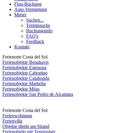
Flug-Buchung
Auto-Vermietung
Mieter
Suchen...
Terminsuche
Buchungsinfo
FAQ's
Feedback
Kontakt
Ferienorte Costa del Sol
Ferienobjekte Benahavis
Ferienobjekte Estepona
Ferienobjekte Cabopino
Ferienobjekte Calahonda
Ferienobjekte Marbella
Ferienobjekte Mijas
Ferienobjekte San Pedro de Alcantara
Ferienorte Costa del Sol
Ferienwohnung
Ferienvilla
Objekte direkt am Strand
Ferienobjekt mit Tennisplatz