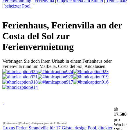
Ferienwohnung
|
Ferienvilla
|
Objekte direkt am Strand
|
Tennisplatz
|
beheizter Pool
|
Ferienhaus, Ferienvilla an der
Costa del Sol zur
Ferienvermietung
Verbringen Sie doch Ihren Urlaub in einem Ferienhaus oder
Ferienvilla rund um Marbella, Costa del Sol, Andalusien.
ab
17.500
pro
[Ferienverm.][Verkauf] - Estepona gesamt - El Baroñal
Woche
Luxus Ferien Strandvilla für 17 Gäste, riesige Pool, direkter
Villa