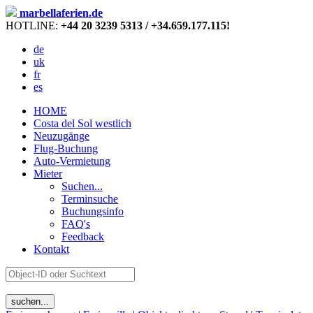
marbellaferien.de
HOTLINE:
+44 20 3239 5313 / +34.659.177.115!
de
uk
fr
es
HOME
Costa del Sol westlich
Neuzugänge
Flug-Buchung
Auto-Vermietung
Mieter
Suchen...
Terminsuche
Buchungsinfo
FAQ's
Feedback
Kontakt