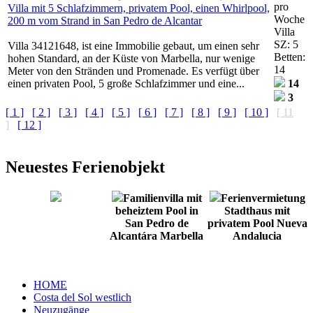
pro
Villa mit 5 Schlafzimmern, privatem Pool, einen Whirlpool,
Woche
200 m vom Strand in San Pedro de Alcantar
Villa
SZ: 5
Villa 34121648, ist eine Immobilie gebaut, um einen sehr
Betten:
hohen Standard, an der Küste von Marbella, nur wenige
14
Meter von den Stränden und Promenade. Es verfügt über
einen privaten Pool, 5 große Schlafzimmer und eine...
14
3
[ 1 ]
[ 2 ]
[ 3 ]
[ 4 ]
[ 5 ]
[ 6 ]
[ 7 ]
[ 8 ]
[ 9 ]
[ 10 ]
[ 11
]
[ 12 ]
Neuestes Ferienobjekt
Familienvilla mit
Ferienvermietung
beheiztem Pool in
Stadthaus mit
San Pedro de
privatem Pool Nueva
Alcantára Marbella
Andalucia
HOME
Costa del Sol westlich
Neuzugänge