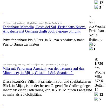
12
5
ab
630
[Ferienverm.][Verkauf] - Marbella gesamt - Nueva Andalucia
pro Woche
Ferienhaus Marbella, Costa del Sol, Ferienhaus Nueva
Ferienhaus
Andalucia mit Gemeinschaftspool, Ferienwohnung,
SZ: 3
Betten: 6
Privatferienhaus bis 6 Pers. in Nueva Andalucia/ nahe
Puerto Banus zu mieten
6
1
ab
1.750
[Ferienverm.][Verkauf] - Mijas/Mijas Costa gesamt - Mijas village
pro
Villa mit Panorama-Aussicht von der Terrasse auf das
Woche
Mittelmeer, in Mijas, Costa del Sol, Spanien fü
Villa
SZ: 6
Diese luxuriöse Villa mit privatem Pool und spektakulären
Betten:
Blick in Mijas, ist in der besten Gegend für Golfer gelegen.
12
Innerhalb einer Entfernung von 10 - 15 Minuten Fahrt sind
es mehr als 25 Golfplätze.
12
7