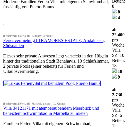
Betten:
Moderne Familien Ferien Villa mit eigenem Schwimmbad,
8
fussläufig von Puerto Banus.
8
4
ab
22.400
[Ferienverm.][Verkauf] - Benahavis gesamt -
pro
Ferienvermietung | TRAMORES ESTATE, Andalusien,
Woche
Südspanien
Villa
SZ: 10
Dieses sehr private Anwesen liegt versteckt in den Hügeln
Betten:
hinter der traditionellen Stadt Benahavis, 10 Schlafzimmer,
18
2 private Pools (einer beheizt) für Ferien und
Urlaubsvermietung.
18
9
ab
2.730
pro
[Ferienverm.][Verkauf] - Marbella gesamt - La Quinta
Woche
Villa 34121171 mit atemberaubendem Meerblick und
Villa
beheiztem Schwimmbad in Marbella zu mieten
SZ: 6
Betten:
Familien Ferien Villa mit eigenem Schwimmbad,
12