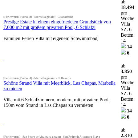
ab
18.494
pro
[Ferienverm.][Verkauf] - Marbella gesamt - Guadalmina
Woche
Prestige Estate in einem eingefriedeten Grundstück von
Villa
7.000 m2 mit großem privatem Pool, 6 Schlafzi
SZ: 6
Betten:
Familien Ferien Villa mit eigenem Schwimmbad,
14
14
6
ab
3.850
pro
[Ferienverm.][Verkauf] - Marbella gesamt - El Rosario
Woche
Schöne Strand Villa mit Meerblick, Las Chapas, Marbella
Villa
zu mieten
SZ: 6
Betten:
Villa mit 6 Schlafzimmern, modern, mit privatem Pool,
14
150m vom Strand in Las Chapas zu vermieten
14
6
ab
2.310
[Ferienverm.] - San Pedro de Alcantara gesamt - San Pedro de Alcantara Playa