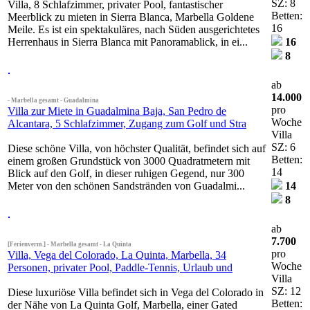
SZ: 8
Villa, 8 Schlafzimmer, privater Pool, fantastischer
Betten:
Meerblick zu mieten in Sierra Blanca, Marbella Goldene
16
Meile. Es ist ein spektakuläres, nach Süden ausgerichtetes
Herrenhaus in Sierra Blanca mit Panoramablick, in ei...
16
8
ab
14.000
- Marbella gesamt - Guadalmina
pro
Villa zur Miete in Guadalmina Baja, San Pedro de
Woche
Alcantara, 5 Schlafzimmer, Zugang zum Golf und Stra
Villa
SZ: 6
Diese schöne Villa, von höchster Qualität, befindet sich auf
Betten:
einem großen Grundstück von 3000 Quadratmetern mit
14
Blick auf den Golf, in dieser ruhigen Gegend, nur 300
Meter von den schönen Sandstränden von Guadalmi...
14
8
ab
7.700
[Ferienverm.] - Marbella gesamt - La Quinta
pro
Villa, Vega del Colorado, La Quinta, Marbella, 34
Woche
Personen, privater Pool, Paddle-Tennis, Urlaub und
Villa
SZ: 12
Diese luxuriöse Villa befindet sich in Vega del Colorado in
Betten:
der Nähe von La Quinta Golf, Marbella, einer Gated