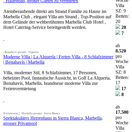
Woche
, Hallenbad, großer Garten zu vermieten
Villa
SZ: 9
Atemberaubende direkt am Strand Familie zu Hause im
Betten:
Marbella Club , elegant Villa am Strand , Top-Position auf
20
dem Gelände der weltberühmten Marbella Club Hotel ,
Hotel Catering-Service bereitgestellt werden.
20
7
ab
8.520
- Benahavis gesamt - Alqueria
pro
Moderne Villa | La Alquería | Ferien Villa - 8 Schlafzimmer
Woche
| Benahavís | Marbella
Villa
SZ: 8
Villa, moderner Stil, 8 Schlafzimmer, 17 Personen,
Betten:
beheizter Pool, fantastische Aussicht, in Golf La Alqueria,
17
Benahavis, Marbella, brandneue moderne Villa zur
Ferienvermietung
17
8
ab
17.500
[Ferienverm.] - Marbella gesamt - Sierra Blanca
pro
Spektakuläres Herrenhaus in Sierra Blanca, Marbella,
Woche
grosser Privatpool
Villa