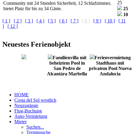
25
Community mit 24 Stunden Sicherheit, 12 Schlafzimmer,
bietet Platz für bis zu 34 Gäste.
25
10
[ 1 ]
[ 2 ]
[ 3 ]
[ 4 ]
[ 5 ]
[ 6 ]
[ 7 ]
[ 8 ]
[ 9 ]
[ 10 ]
[ 11
]
[ 12 ]
Neuestes Ferienobjekt
Familienvilla mit
Ferienvermietung
beheiztem Pool in
Stadthaus mit
San Pedro de
privatem Pool Nueva
Alcantára Marbella
Andalucia
HOME
Costa del Sol westlich
Neuzugänge
Flug-Buchung
Auto-Vermietung
Mieter
Suchen...
Terminsuche