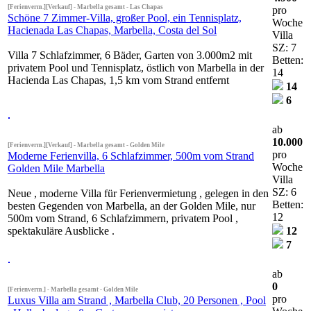
[Ferienverm.][Verkauf] - Marbella gesamt - Las Chapas
pro
Schöne 7 Zimmer-Villa, großer Pool, ein Tennisplatz,
Woche
Hacienada Las Chapas, Marbella, Costa del Sol
Villa
SZ: 7
Villa 7 Schlafzimmer, 6 Bäder, Garten von 3.000m2 mit
Betten:
privatem Pool und Tennisplatz, östlich von Marbella in der
14
Hacienda Las Chapas, 1,5 km vom Strand entfernt
14
6
ab
10.000
[Ferienverm.][Verkauf] - Marbella gesamt - Golden Mile
pro
Moderne Ferienvilla, 6 Schlafzimmer, 500m vom Strand
Woche
Golden Mile Marbella
Villa
SZ: 6
Neue , moderne Villa für Ferienvermietung , gelegen in den
Betten:
besten Gegenden von Marbella, an der Golden Mile, nur
12
500m vom Strand, 6 Schlafzimmern, privatem Pool ,
spektakuläre Ausblicke .
12
7
ab
0
[Ferienverm.] - Marbella gesamt - Golden Mile
pro
Luxus Villa am Strand , Marbella Club, 20 Personen , Pool