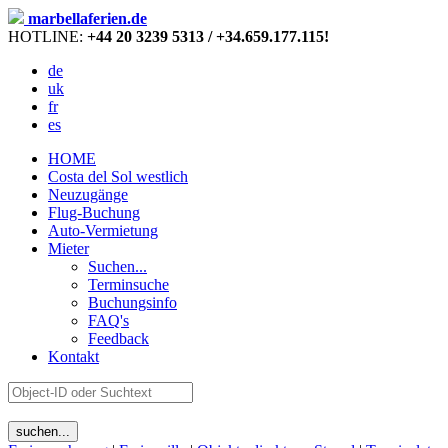
marbellaferien.de
HOTLINE:
+44 20 3239 5313 / +34.659.177.115!
de
uk
fr
es
HOME
Costa del Sol westlich
Neuzugänge
Flug-Buchung
Auto-Vermietung
Mieter
Suchen...
Terminsuche
Buchungsinfo
FAQ's
Feedback
Kontakt