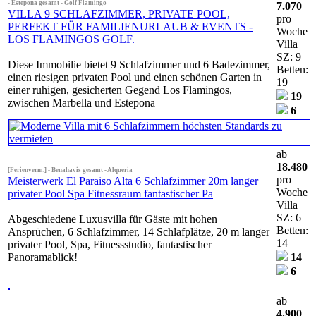
- Estepona gesamt - Golf Flamingo
7.070
VILLA 9 SCHLAFZIMMER, PRIVATE POOL,
pro
PERFEKT FÜR FAMILIENURLAUB & EVENTS -
Woche
LOS FLAMINGOS GOLF.
Villa
SZ: 9
Diese Immobilie bietet 9 Schlafzimmer und 6 Badezimmer,
Betten:
einen riesigen privaten Pool und einen schönen Garten in
19
einer ruhigen, gesicherten Gegend Los Flamingos,
19
zwischen Marbella und Estepona
6
ab
18.480
[Ferienverm.] - Benahavis gesamt - Alqueria
pro
Meisterwerk El Paraiso Alta 6 Schlafzimmer 20m langer
Woche
privater Pool Spa Fitnessraum fantastischer Pa
Villa
SZ: 6
Abgeschiedene Luxusvilla für Gäste mit hohen
Betten:
Ansprüchen, 6 Schlafzimmer, 14 Schlafplätze, 20 m langer
14
privater Pool, Spa, Fitnessstudio, fantastischer
Panoramablick!
14
6
ab
4.900